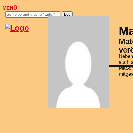
MENÜ
Los
Ma
Mat
verö
Neben
auch a
MitSch
mitgea